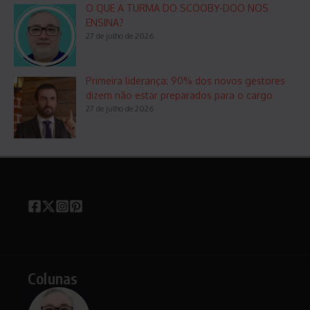
O QUE A TURMA DO SCOOBY-DOO NOS
ENSINA?
27 de julho de 2026
Primeira liderança: 90% dos novos gestores
dizem não estar preparados para o cargo
27 de julho de 2026
Colunas