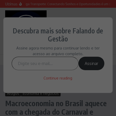
Ir para o conteúdo
Ultímas
Feira Emprega Transporte: Conectando Sonhos e Oportunidades é um sucess
Descubra mais sobre Falando de
Conteúdo e ideias para uma gestão melhor
Gestão
Assine agora mesmo para continuar lendo e ter
acesso ao arquivo completo.
Digite seu e-mail…
Assinar
Home
/
Economia e negócios
/
Macroeconomia no Brasil aquece
Continue reading
com a chegada do Carnaval e empreendedores se preparam para
‘armadilhas’ no fluxo de caixa
Artigos
Economia e negócios
Macroeconomia no Brasil aquece
com a chegada do Carnaval e