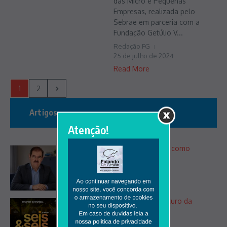
das Micro e Pequenas
Empresas, realizada pelo
Sebrae em parceria com a
Fundação Getúlio V...
Redação FG
25 de julho de 2024
Read More
1
2
Artigos
Atenção!
Treinamento e desenvolvimento como
diferencial competitivo
31 de julho de 2026
The News Seis&Seis 2026: O Futuro da
Inteligência
27 de julho de 2026