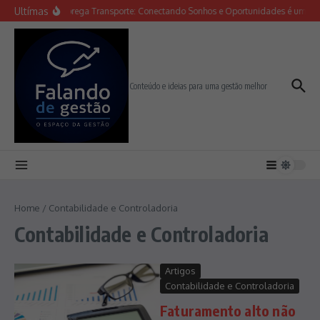
Ir para o conteúdo
Ultímas
Feira Emprega Transporte: Conectando Sonhos e Oportunidades é um suc
Conteúdo e ideias para uma gestão melhor
Home
/
Contabilidade e Controladoria
Contabilidade e Controladoria
Artigos
Contabilidade e Controladoria
Faturamento alto não