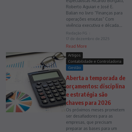
especialistas Ricardo Borgatti,
Roberto Aguiari e José E.
Balian no livro “Finanças para
operações enxutas” Com
vivência executiva e década...
Redação FG
17 de dezembro de 2025
Read More
Artigos
Contabilidade e Controladoria
Gestão
Aberta a temporada de
orçamentos: disciplina
e estratégia são
chaves para 2026
Os próximos meses prometem
ser desafiadores para as
empresas, que precisam
preparar as bases para um