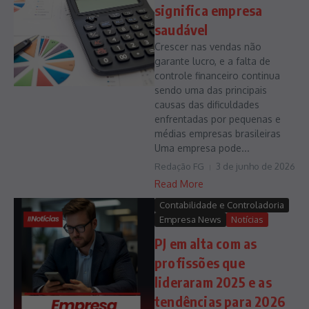
significa empresa
saudável
Crescer nas vendas não
garante lucro, e a falta de
controle financeiro continua
sendo uma das principais
causas das dificuldades
enfrentadas por pequenas e
médias empresas brasileiras
Uma empresa pode...
Redação FG
3 de junho de 2026
Read More
Contabilidade e Controladoria
Empresa News
Notícias
PJ em alta com as
profissões que
lideraram 2025 e as
tendências para 2026