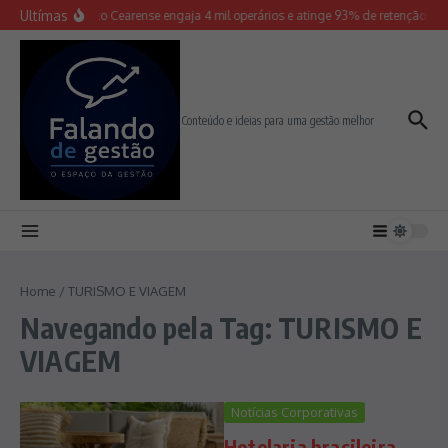
Ir para o conteúdo
Ultímas
Grupo Aço Cearense engaja 4 mil operários e atinge 93% de retenção em t
Conteúdo e ideias para uma gestão melhor
Home
/
TURISMO E VIAGEM
Navegando pela Tag: TURISMO E
VIAGEM
Notícias Corporativas
Hotelaria brasileira