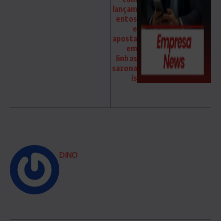
lançam
entos
e
aposta
em
linhas
sazona
is
DINO