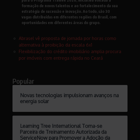
para o Programa Trainee 2026, iniciativa voltada à
formação de novos talentos e ao fortalecimento da sua
estratégia de sucessão e inovação. Ao todo, são 30
vagas distribuídas em diferentes regiões do Brasil, com
oportunidades em diferentes áreas do grupo.
Abrasel vê proposta de jornada por horas como
alternativa à proibição da escala 6x1
Flexibilização do crédito imobiliário amplia procura
por imóveis com entrega rápida no Ceará
Popular
Novas tecnologias impulsionam avanços na
energia solar
Learning Tree International Torna-se
Parceira de Treinamento Autorizada da
ServiceNow para Promover a Adoção da